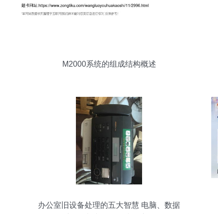
M2000系统的组成结构概述
办公室旧设备处理的五大智慧 电脑、数据
采集器与文件柜的去留之道