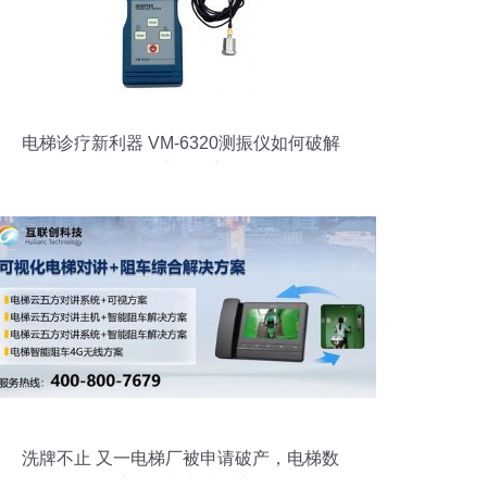
电梯诊疗新利器 VM-6320测振仪如何破解
数据采集困境？
洗牌不止 又一电梯厂被申请破产，电梯数
据采集器或成破局关键