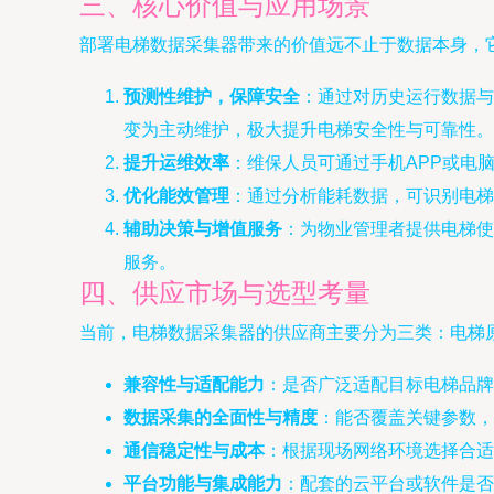
三、核心价值与应用场景
部署电梯数据采集器带来的价值远不止于数据本身，
预测性维护，保障安全
：通过对历史运行数据与
变为主动维护，极大提升电梯安全性与可靠性。
提升运维效率
：维保人员可通过手机APP或电
优化能效管理
：通过分析能耗数据，可识别电梯
辅助决策与增值服务
：为物业管理者提供电梯使
服务。
四、供应市场与选型考量
当前，电梯数据采集器的供应商主要分为三类：电梯
兼容性与适配能力
：是否广泛适配目标电梯品牌
数据采集的全面性与精度
：能否覆盖关键参数，
通信稳定性与成本
：根据现场网络环境选择合适
平台功能与集成能力
：配套的云平台或软件是否