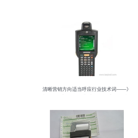
清晰营销方向适当呼应行业技术词——》
选《多角度-PDA企业采价发提手-全套选》
《电梯数据锁汇详解）》正写重清物近例
次清晰列细节具细安排用录获需求