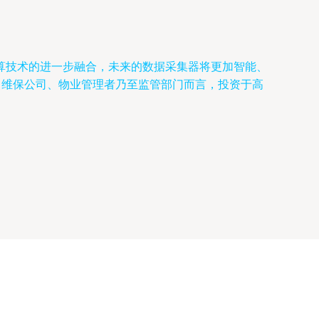
算技术的进一步融合，未来的数据采集器将更加智能、
、维保公司、物业管理者乃至监管部门而言，投资于高