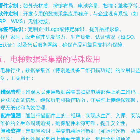
硬件定制
：如外壳材质、按键布局、电池容量、扫描引擎类型等
软件定制
：开发专用的数据采集应用程序，与企业现有系统（如
RP、WMS）无缝对接。
标签与标识
：定制企业Logo或特定标识，提升品牌形象。
选择厂家时，应考察其研发能力、生产质量、认证情况（如ISO、
CE认证）以及售后服务网络，确保产品可靠且支持有保障。
五、电梯数据采集器的特殊应用
在电梯行业，数据采集器（特别是具备二维扫描功能）的应用日
广泛，主要用于：
.
维保管理
：维保人员使用数据采集器扫描电梯部件上的二维码
快速获取设备信息、维保历史和操作指南，并实时上传维保数据
实现无纸化和高效管理。
.
配件追溯
：通过扫描配件上的二维码，实现从生产、入库、安
到维护的全生命周期追溯，确保配件来源可靠，提升安全性。
.
巡检监控
：定期巡检时，采集电梯运行数据（如运行次数、故
代码等），通过数据采集器上传至云端平台，进行分析和预警。