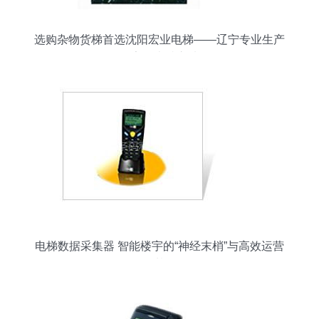
选购杂物货梯首选沈阳宏业电梯——辽宁专业生产
厂家的卓越之选
电梯数据采集器 智能楼宇的“神经末梢”与高效运营
的基石