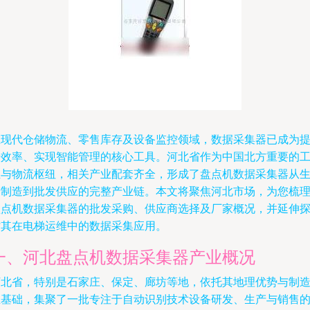
在现代仓储物流、零售库存及设备监控领域，数据采集器已成为
升效率、实现智能管理的核心工具。河北省作为中国北方重要的
业与物流枢纽，相关产业配套齐全，形成了盘点机数据采集器从
产制造到批发供应的完整产业链。本文将聚焦河北市场，为您梳
盘点机数据采集器的批发采购、供应商选择及厂家概况，并延伸
讨其在电梯运维中的数据采集应用。
一、河北盘点机数据采集器产业概况
河北省，特别是石家庄、保定、廊坊等地，依托其地理优势与制
业基础，集聚了一批专注于自动识别技术设备研发、生产与销售