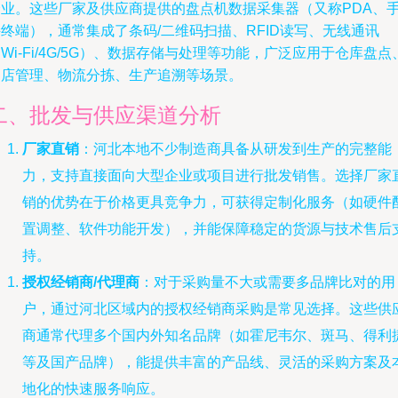
企业。这些厂家及供应商提供的盘点机数据采集器（又称PDA、
终端），通常集成了条码/二维码扫描、RFID读写、无线通讯
Wi-Fi/4G/5G）、数据存储与处理等功能，广泛应用于仓库盘点
门店管理、物流分拣、生产追溯等场景。
二、批发与供应渠道分析
厂家直销
：河北本地不少制造商具备从研发到生产的完整能
力，支持直接面向大型企业或项目进行批发销售。选择厂家
销的优势在于价格更具竞争力，可获得定制化服务（如硬件
置调整、软件功能开发），并能保障稳定的货源与技术售后
持。
授权经销商/代理商
：对于采购量不大或需要多品牌比对的用
户，通过河北区域内的授权经销商采购是常见选择。这些供
商通常代理多个国内外知名品牌（如霍尼韦尔、斑马、得利
等及国产品牌），能提供丰富的产品线、灵活的采购方案及
地化的快速服务响应。