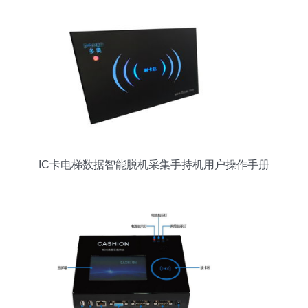
IC卡电梯数据智能脱机采集手持机用户操作手册